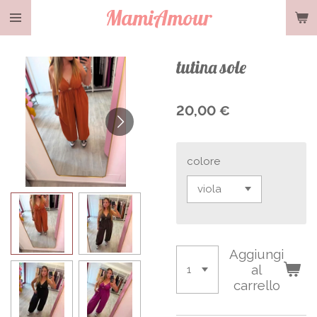
MamiAmour
Vai
al
contenuto
tutina sole
principale
20,00 €
colore
Aggiungi
al
carrello